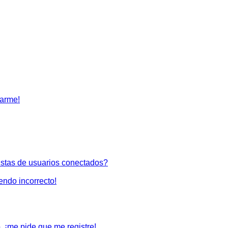
tarme!
istas de usuarios conectados?
iendo incorrecto!
, ¡me pide que me registre!