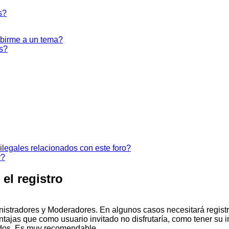
s?
ribirme a un tema?
os?
legales relacionados con este foro?
r?
el registro
inistradores y Moderadores. En algunos casos necesitará regist
ntajas que como usuario invitado no disfrutaría, como tener su
ndos. Es muy recomendable.