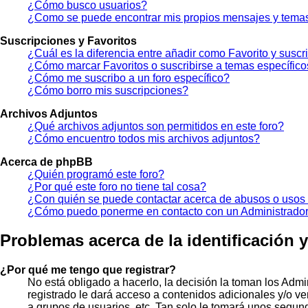
¿Cómo busco usuarios?
¿Como se puede encontrar mis propios mensajes y tema
Suscripciones y Favoritos
¿Cuál es la diferencia entre añadir como Favorito y susc
¿Cómo marcar Favoritos o suscribirse a temas específic
¿Cómo me suscribo a un foro específico?
¿Cómo borro mis suscripciones?
Archivos Adjuntos
¿Qué archivos adjuntos son permitidos en este foro?
¿Cómo encuentro todos mis archivos adjuntos?
Acerca de phpBB
¿Quién programó este foro?
¿Por qué este foro no tiene tal cosa?
¿Con quién se puede contactar acerca de abusos o usos i
¿Cómo puedo ponerme en contacto con un Administrado
Problemas acerca de la identificación y 
¿Por qué me tengo que registrar?
No está obligado a hacerlo, la decisión la toman los Adm
registrado le dará acceso a contenidos adicionales y/o ve
a grupos de usuarios, etc. Tan solo le tomará unos segu