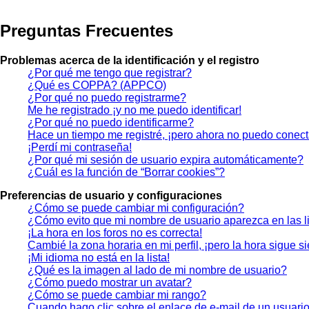
Preguntas Frecuentes
Problemas acerca de la identificación y el registro
¿Por qué me tengo que registrar?
¿Qué es COPPA? (APPCO)
¿Por qué no puedo registrarme?
Me he registrado ¡y no me puedo identificar!
¿Por qué no puedo identificarme?
Hace un tiempo me registré, ¡pero ahora no puedo conec
¡Perdí mi contraseña!
¿Por qué mi sesión de usuario expira automáticamente?
¿Cuál es la función de “Borrar cookies”?
Preferencias de usuario y configuraciones
¿Cómo se puede cambiar mi configuración?
¿Cómo evito que mi nombre de usuario aparezca en las l
¡La hora en los foros no es correcta!
Cambié la zona horaria en mi perfil, ¡pero la hora sigue s
¡Mi idioma no está en la lista!
¿Qué es la imagen al lado de mi nombre de usuario?
¿Cómo puedo mostrar un avatar?
¿Cómo se puede cambiar mi rango?
Cuando hago clic sobre el enlace de e-mail de un usuario