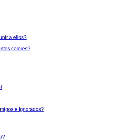
nir a ellos?
ntes colores?
!
Amigos e Ignorados?
co?