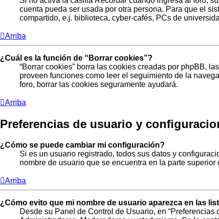
Si no activa la casilla
Recordar
cuando ingresa al foro, su
cuenta pueda ser usada por otra persona. Para que el si
compartido, e.j. biblioteca, cyber-cafés, PCs de universidad
Arriba
¿Cuál es la función de “Borrar cookies”?
“Borrar cookies” borra las cookies creadas por phpBB, las
proveen funciones como leer el seguimiento de la navegaci
foro, borrar las cookies seguramente ayudará.
Arriba
Preferencias de usuario y configuraci
¿Cómo se puede cambiar mi configuración?
Si es un usuario registrado, todos sus datos y configurac
nombre de usuario que se encuentra en la parte superior d
Arriba
¿Cómo evito que mi nombre de usuario aparezca en las li
Desde su Panel de Control de Usuario, en “Preferencias 