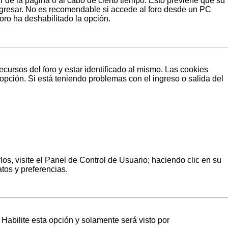
r de la página o al cabo de cierto tiempo. Esto previene que su
ngresar. No es recomendable si accede al foro desde un PC
foro ha deshabilitado la opción.
cursos del foro y estar identificado al mismo. Las cookies
 opción. Si está teniendo problemas con el ingreso o salida del
os, visite el Panel de Control de Usuario; haciendo clic en su
tos y preferencias.
. Habilite esta opción y solamente será visto por