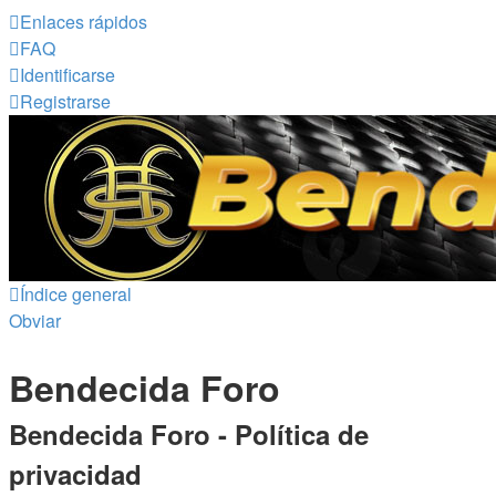
Enlaces rápidos
FAQ
Identificarse
Registrarse
Índice general
Obviar
Bendecida Foro
Bendecida Foro - Política de
privacidad