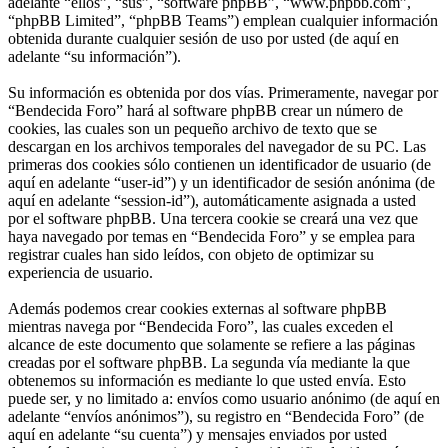
adelante “ellos”, “sus”, “software phpBB”, “www.phpbb.com”,
“phpBB Limited”, “phpBB Teams”) emplean cualquier información
obtenida durante cualquier sesión de uso por usted (de aquí en
adelante “su información”).
Su información es obtenida por dos vías. Primeramente, navegar por
“Bendecida Foro” hará al software phpBB crear un número de
cookies, las cuales son un pequeño archivo de texto que se
descargan en los archivos temporales del navegador de su PC. Las
primeras dos cookies sólo contienen un identificador de usuario (de
aquí en adelante “user-id”) y un identificador de sesión anónima (de
aquí en adelante “session-id”), automáticamente asignada a usted
por el software phpBB. Una tercera cookie se creará una vez que
haya navegado por temas en “Bendecida Foro” y se emplea para
registrar cuales han sido leídos, con objeto de optimizar su
experiencia de usuario.
Además podemos crear cookies externas al software phpBB
mientras navega por “Bendecida Foro”, las cuales exceden el
alcance de este documento que solamente se refiere a las páginas
creadas por el software phpBB. La segunda vía mediante la que
obtenemos su información es mediante lo que usted envía. Esto
puede ser, y no limitado a: envíos como usuario anónimo (de aquí en
adelante “envíos anónimos”), su registro en “Bendecida Foro” (de
aquí en adelante “su cuenta”) y mensajes enviados por usted