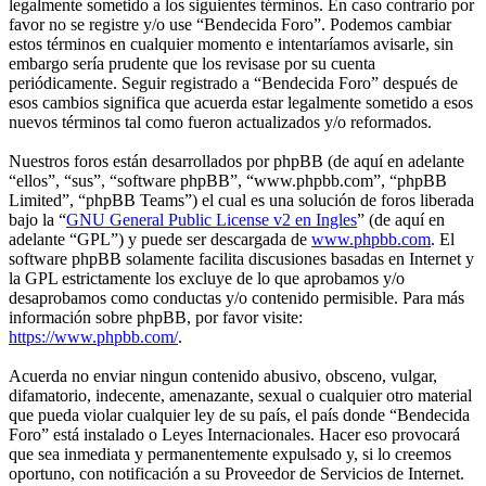
legalmente sometido a los siguientes términos. En caso contrario por
favor no se registre y/o use “Bendecida Foro”. Podemos cambiar
estos términos en cualquier momento e intentaríamos avisarle, sin
embargo sería prudente que los revisase por su cuenta
periódicamente. Seguir registrado a “Bendecida Foro” después de
esos cambios significa que acuerda estar legalmente sometido a esos
nuevos términos tal como fueron actualizados y/o reformados.
Nuestros foros están desarrollados por phpBB (de aquí en adelante
“ellos”, “sus”, “software phpBB”, “www.phpbb.com”, “phpBB
Limited”, “phpBB Teams”) el cual es una solución de foros liberada
bajo la “
GNU General Public License v2 en Ingles
” (de aquí en
adelante “GPL”) y puede ser descargada de
www.phpbb.com
. El
software phpBB solamente facilita discusiones basadas en Internet y
la GPL estrictamente los excluye de lo que aprobamos y/o
desaprobamos como conductas y/o contenido permisible. Para más
información sobre phpBB, por favor visite:
https://www.phpbb.com/
.
Acuerda no enviar ningun contenido abusivo, obsceno, vulgar,
difamatorio, indecente, amenazante, sexual o cualquier otro material
que pueda violar cualquier ley de su país, el país donde “Bendecida
Foro” está instalado o Leyes Internacionales. Hacer eso provocará
que sea inmediata y permanentemente expulsado y, si lo creemos
oportuno, con notificación a su Proveedor de Servicios de Internet.