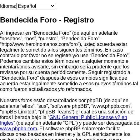
Idioma:
Bendecida Foro - Registro
Al ingresar en “Bendecida Foro” (de aquí en adelante
“nosotros”, “nos”, “nuestro”, “Bendecida Foro”,
“http://www.heroinomanos.com/foro”), usted acuerda estar
legalmente sometido a los siguientes términos. En caso
contrario por favor no se registre y/o use “Bendecida Foro”.
Podemos cambiar estos términos en cualquier momento e
intentaríamos avisarle, sin embargo sería prudente que los
revisase por su cuenta periódicamente. Seguir registrado a
“Bendecida Foro” después de esos cambios significa que
acuerda estar legalmente sometido a esos nuevos términos tal
como fueron actualizados y/o reformados.
Nuestros foros están desarrollados por phpBB (de aquí en
adelante “ellos”, “sus”, “software phpBB”, “www.phpbb.com”,
“phpBB Limited”, “phpBB Teams”) el cual es una solución de
foros liberada bajo la “
GNU General Public License v2 en
Ingles
” (de aquí en adelante “GPL”) y puede ser descargada de
www.phpbb.com
. El software phpBB solamente facilita
discusiones basadas en Internet y la GPL estrictamente los
excluye de lo que aprobamos y/o desaprobamos como