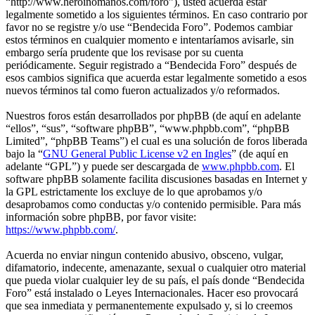
“http://www.heroinomanos.com/foro”), usted acuerda estar
legalmente sometido a los siguientes términos. En caso contrario por
favor no se registre y/o use “Bendecida Foro”. Podemos cambiar
estos términos en cualquier momento e intentaríamos avisarle, sin
embargo sería prudente que los revisase por su cuenta
periódicamente. Seguir registrado a “Bendecida Foro” después de
esos cambios significa que acuerda estar legalmente sometido a esos
nuevos términos tal como fueron actualizados y/o reformados.
Nuestros foros están desarrollados por phpBB (de aquí en adelante
“ellos”, “sus”, “software phpBB”, “www.phpbb.com”, “phpBB
Limited”, “phpBB Teams”) el cual es una solución de foros liberada
bajo la “
GNU General Public License v2 en Ingles
” (de aquí en
adelante “GPL”) y puede ser descargada de
www.phpbb.com
. El
software phpBB solamente facilita discusiones basadas en Internet y
la GPL estrictamente los excluye de lo que aprobamos y/o
desaprobamos como conductas y/o contenido permisible. Para más
información sobre phpBB, por favor visite:
https://www.phpbb.com/
.
Acuerda no enviar ningun contenido abusivo, obsceno, vulgar,
difamatorio, indecente, amenazante, sexual o cualquier otro material
que pueda violar cualquier ley de su país, el país donde “Bendecida
Foro” está instalado o Leyes Internacionales. Hacer eso provocará
que sea inmediata y permanentemente expulsado y, si lo creemos