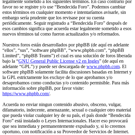
legalmente sometido a los siguientes términos. En caso contrario por
favor no se registre y/o use “Bendecida Foro”. Podemos cambiar
estos términos en cualquier momento e intentaríamos avisarle, sin
embargo sería prudente que los revisase por su cuenta
periódicamente. Seguir registrado a “Bendecida Foro” después de
esos cambios significa que acuerda estar legalmente sometido a esos
nuevos términos tal como fueron actualizados y/o reformados.
Nuestros foros están desarrollados por phpBB (de aquí en adelante
“ellos”, “sus”, “software phpBB”, “www.phpbb.com”, “phpBB
Limited”, “phpBB Teams”) el cual es una solución de foros liberada
bajo la “
GNU General Public License v2 en Ingles
” (de aquí en
adelante “GPL”) y puede ser descargada de
www.phpbb.com
. El
software phpBB solamente facilita discusiones basadas en Internet y
la GPL estrictamente los excluye de lo que aprobamos y/o
desaprobamos como conductas y/o contenido permisible. Para más
información sobre phpBB, por favor visite:
https://www.phpbb.com/
.
Acuerda no enviar ningun contenido abusivo, obsceno, vulgar,
difamatorio, indecente, amenazante, sexual o cualquier otro material
que pueda violar cualquier ley de su país, el país donde “Bendecida
Foro” está instalado o Leyes Internacionales. Hacer eso provocará
que sea inmediata y permanentemente expulsado y, si lo creemos
oportuno, con notificación a su Proveedor de Servicios de Internet.