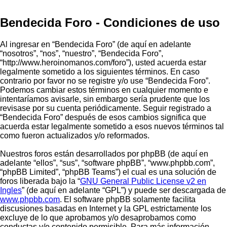
Bendecida Foro - Condiciones de uso
Al ingresar en “Bendecida Foro” (de aquí en adelante
“nosotros”, “nos”, “nuestro”, “Bendecida Foro”,
“http://www.heroinomanos.com/foro”), usted acuerda estar
legalmente sometido a los siguientes términos. En caso
contrario por favor no se registre y/o use “Bendecida Foro”.
Podemos cambiar estos términos en cualquier momento e
intentaríamos avisarle, sin embargo sería prudente que los
revisase por su cuenta periódicamente. Seguir registrado a
“Bendecida Foro” después de esos cambios significa que
acuerda estar legalmente sometido a esos nuevos términos tal
como fueron actualizados y/o reformados.
Nuestros foros están desarrollados por phpBB (de aquí en
adelante “ellos”, “sus”, “software phpBB”, “www.phpbb.com”,
“phpBB Limited”, “phpBB Teams”) el cual es una solución de
foros liberada bajo la “
GNU General Public License v2 en
Ingles
” (de aquí en adelante “GPL”) y puede ser descargada de
www.phpbb.com
. El software phpBB solamente facilita
discusiones basadas en Internet y la GPL estrictamente los
excluye de lo que aprobamos y/o desaprobamos como
conductas y/o contenido permisible. Para más información