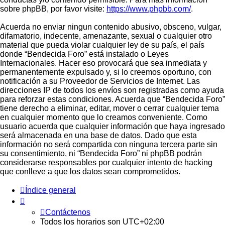
sobre phpBB, por favor visite:
https://www.phpbb.com/
.
Acuerda no enviar ningun contenido abusivo, obsceno, vulgar,
difamatorio, indecente, amenazante, sexual o cualquier otro
material que pueda violar cualquier ley de su país, el país
donde “Bendecida Foro” está instalado o Leyes
Internacionales. Hacer eso provocará que sea inmediata y
permanentemente expulsado y, si lo creemos oportuno, con
notificación a su Proveedor de Servicios de Internet. Las
direcciones IP de todos los envíos son registradas como ayuda
para reforzar estas condiciones. Acuerda que “Bendecida Foro”
tiene derecho a eliminar, editar, mover o cerrar cualquier tema
en cualquier momento que lo creamos conveniente. Como
usuario acuerda que cualquier información que haya ingresado
será almacenada en una base de datos. Dado que esta
información no será compartida con ninguna tercera parte sin
su consentimiento, ni “Bendecida Foro” ni phpBB podrán
considerarse responsables por cualquier intento de hacking
que conlleve a que los datos sean comprometidos.
Índice general
Contáctenos
Todos los horarios son
UTC+02:00